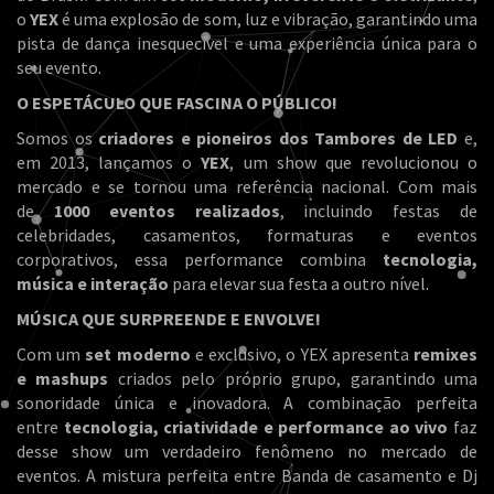
o
YEX
é uma explosão de som, luz e vibração, garantindo uma
pista de dança inesquecível e uma experiência única para o
seu evento.
O ESPETÁCULO QUE FASCINA O PÚBLICO!
Somos os
criadores e pioneiros dos Tambores de LED
e,
em 2013, lançamos o
YEX
, um show que revolucionou o
mercado e se tornou uma referência nacional. Com mais
de
1000 eventos realizados
, incluindo festas de
celebridades, casamentos, formaturas e eventos
corporativos, essa performance combina
tecnologia,
música e interação
para elevar sua festa a outro nível.
MÚSICA QUE SURPREENDE E ENVOLVE!
Com um
set moderno
e exclusivo, o YEX apresenta
remixes
e mashups
criados pelo próprio grupo, garantindo uma
sonoridade única e inovadora. A combinação perfeita
entre
tecnologia, criatividade e performance ao vivo
faz
desse show um verdadeiro fenômeno no mercado de
eventos. A mistura perfeita entre Banda de casamento e Dj