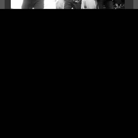
Um upgrade ao show do Yex com um Trio de Violinos
moderno e épico
SAIBA MAIS
YEX LIVE - DJ, SAX E TAMBORES DE LED