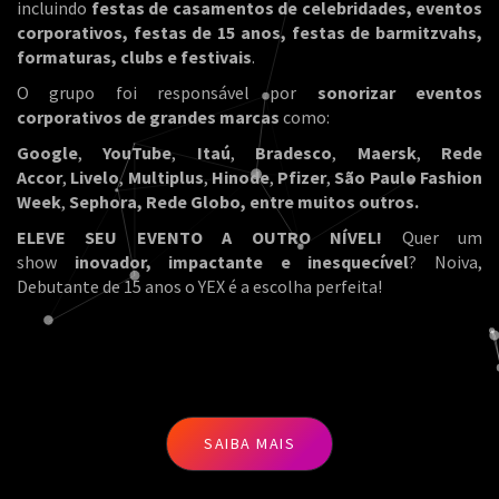
incluindo
festas de casamentos de celebridades, eventos
corporativos, festas de 15 anos, festas de barmitzvahs,
formaturas, clubs e festivais
.
O grupo foi responsável por
sonorizar eventos
corporativos de grandes marcas
como:
Google
,
YouTube
,
Itaú
,
Bradesco
,
Maersk
,
Rede
Accor
,
Livelo
,
Multiplus
,
Hinode
,
Pfizer
,
São Paulo Fashion
Week
,
Sephora, Rede Globo, entre muitos outros.
ELEVE SEU EVENTO A OUTRO NÍVEL!
Quer um
show
inovador, impactante e inesquecível
? Noiva,
Debutante de 15 anos o YEX é a escolha perfeita!
SAIBA MAIS