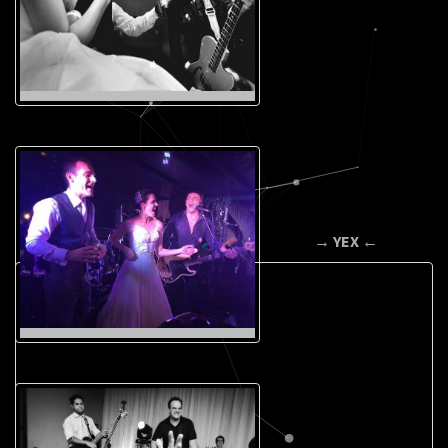
→ YEX ←