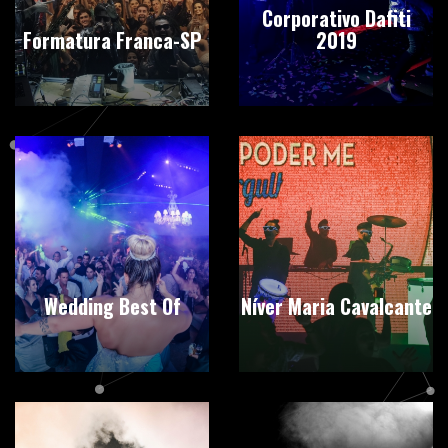
Corporativo Dafiti
Formatura Franca-SP
2019
Wedding Best Of
Níver Maria Cavalcante