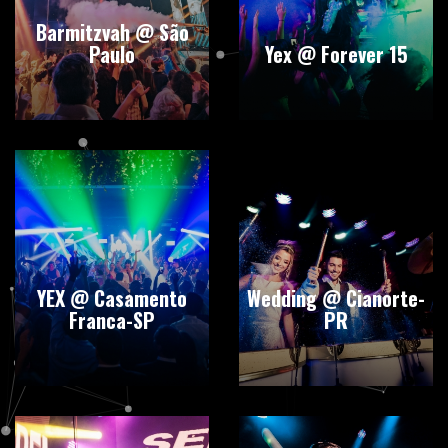
Barmitzvah @ São
Paulo
Yex @ Forever 15
YEX @ Casamento
Wedding @ Cianorte-
Franca-SP
PR