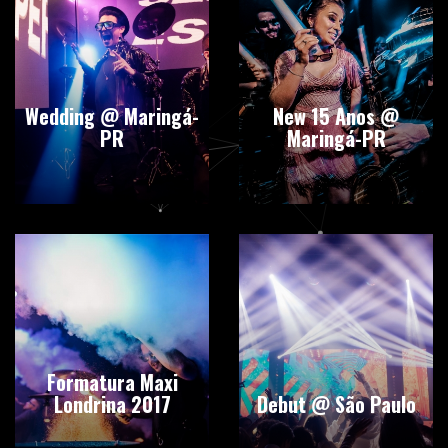
Wedding @ Maringá-
New 15 Anos @
PR
Maringá-PR
Formatura Maxi
Londrina 2017
Debut @ São Paulo